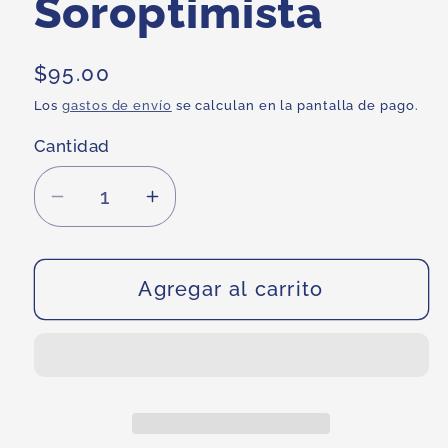
Soroptimista
Precio
$95.00
habitual
Los
gastos de envío
se calculan en la pantalla de pago.
Cantidad
Reducir
Aumentar
cantidad
cantidad
para
para
Pin
Pin
Agregar al carrito
de
de
Gobernadora
Gobernadora
de
de
Región
Región
Soroptimista
Soroptimista