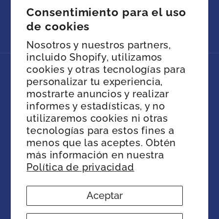
Consentimiento para el uso
de cookies
Facebook
Instagram
YouTube
Twitter
Nosotros y nuestros partners,
incluido Shopify, utilizamos
cookies y otras tecnologías para
Idioma
personalizar tu experiencia,
mostrarte anuncios y realizar
Español
informes y estadísticas, y no
utilizaremos cookies ni otras
tecnologías para estos fines a
Formas
menos que las aceptes. Obtén
de
más información en nuestra
pago
Política de privacidad
© 2026,
SIA Store
Tecnología de Shopify
Política de reembolso
Política de privacidad
Aceptar
Términos del servicio
Política de envío