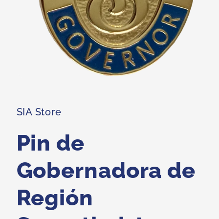
Abrir
elemento
multimedia
1
SIA Store
en
una
ventana
modal
Pin de
Gobernadora de
Región