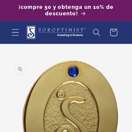
Ir
¡compre 50 y obtenga un 10% de
directamente
descuento!
al contenido
Carrito
Ir
directamente
a la
información
del producto