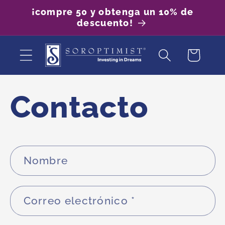
Ir
¡compre 50 y obtenga un 10% de
directamente
descuento!
al contenido
Carrito
Contacto
F
Nombre
o
r
Correo electrónico
*
m