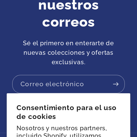
a
nuestros
c
correos
t
o
Sé el primero en enterarte de
nuevas colecciones y ofertas
exclusivas.
Correo electrónico
Consentimiento para el uso
de cookies
Facebook
Instagram
YouTube
Twitter
Nosotros y nuestros partners,
incluido Shopify, utilizamos