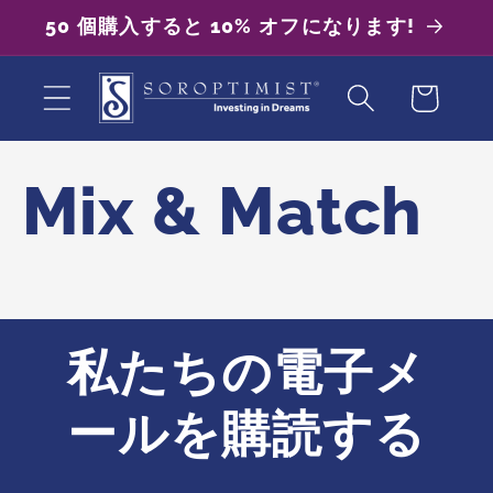
コンテ
50 個購入すると 10% オフになります!
ンツに
進む
カ
ー
ト
Mix & Match
私たちの電子メ
ールを購読する